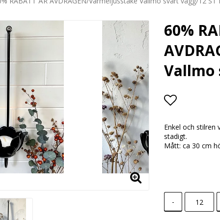
0% RABATT ÄR AVDRAGEN/Värmeljusstake Vallmo svart vägg/12 ST
60% RA
AVDRAG
Vallmo 
Lägg till i
Enkel och stilren
stadigt.
Mått: ca 30 cm h
-