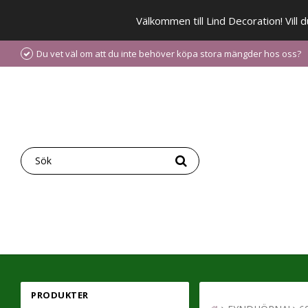
Välkommen till Lind Decoration! Vill
Du vet väl om att du inte behöver köpa stora mängder hos oss?
PRODUKTER