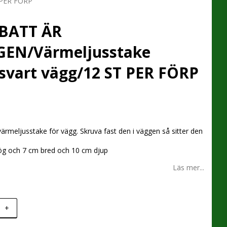
 PER FÖRP
BATT ÄR
EN/Värmeljusstake
svart vägg/12 ST PER FÖRP
 favoritlistan
 värmeljusstake för vägg. Skruva fast den i väggen så sitter den
ög och 7 cm bred och 10 cm djup
Läs mer...
+