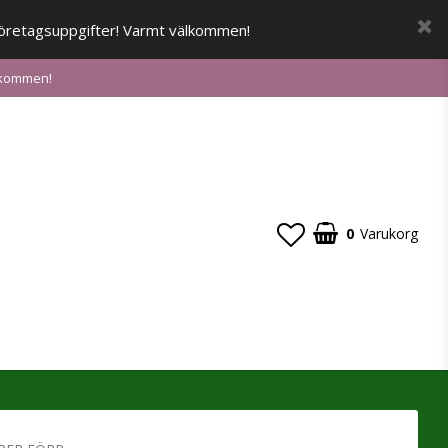
a företagsuppgifter! Varmt välkommen!
älkommen!
0
Varukorg