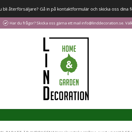
 du bli återförsäljare? Gå in på kontaktformulär och skicka oss din
Har du frågor? Skicka oss gärna ett mail info@linddecoration.se. V