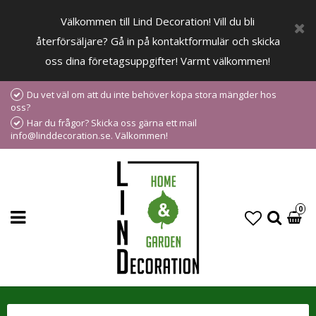
Välkommen till Lind Decoration! Vill du bli
återförsäljare? Gå in på kontaktformulär och skicka
oss dina företagsuppgifter! Varmt välkommen!
Du vet väl om att du inte behöver köpa stora mängder hos
oss?
Har du frågor? Skicka oss gärna ett mail
info@linddecoration.se. Välkommen!
0