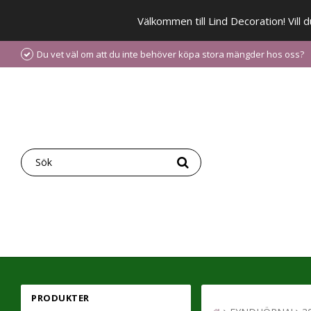
Välkommen till Lind Decoration! Vill
Du vet väl om att du inte behöver köpa stora mängder hos oss?
PRODUKTER