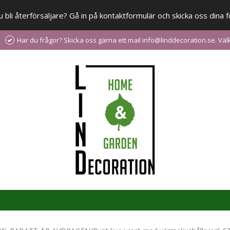
 du bli återförsäljare? Gå in på kontaktformulär och skicka oss din
Har du frågor? Skicka oss gärna ett mail info@linddecoration.se. V