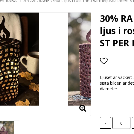
0% RABATT ÄR AVDRAGEN/Runt ljus i rost med värmeljushållare/6 
30% RA
ljus i 
ST PER
Lägg till i
Ljuset är vackert 
sista bilden är de
diameter.
-