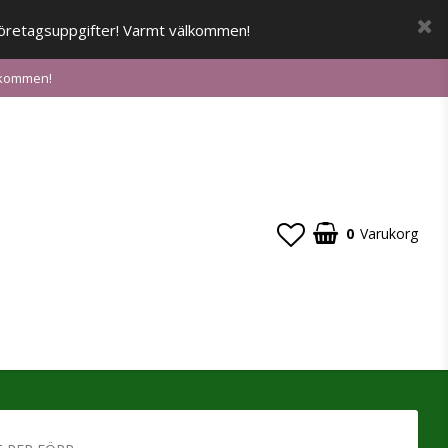
a företagsuppgifter! Varmt välkommen!
älkommen!
0
Varukorg