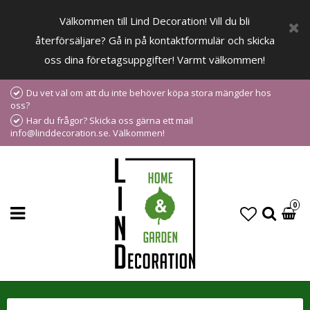
Välkommen till Lind Decoration! Vill du bli
återförsäljare? Gå in på kontaktformulär och skicka
oss dina företagsuppgifter! Varmt välkommen!
Du vet väl om att du inte behöver köpa stora mängder hos
oss?
Har du frågor? Skicka oss gärna ett mail
info@linddecoration.se. Välkommen!
0