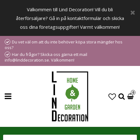
Välkommen till Lind Decoration! Vill du bli
återförsäljare? Gå in på kontaktformulär och skicka
oss dina företagsuppgifter! Varmt välkommen!
Du vet väl om att du inte behöver köpa stora mängder hos
oss?
Har du frågor? Skicka oss gärna ett mail
info@linddecoration.se. Välkommen!
0