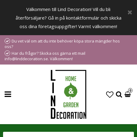
Välkommen till Lind Decoration! Vill du bli
återförsäljare? Gå in på kontaktformulär och skicka
oss dina företagsuppgifter! Varmt välkommen!
Du vet väl om att du inte behöver köpa stora mängder hos
oss?
Har du frågor? Skicka oss gärna ett mail
info@linddecoration.se. Välkommen!
0