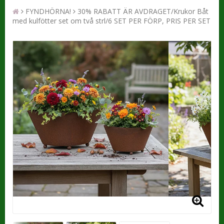
FYNDHÖRNA!
30% RABATT ÄR AVDRAGET/Krukor Båt
med kulfötter set om två strl/6 SET PER FÖRP, PRIS PER SET