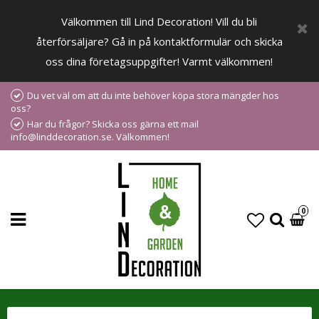
Välkommen till Lind Decoration! Vill du bli
återförsäljare? Gå in på kontaktformulär och skicka
oss dina företagsuppgifter! Varmt välkommen!
Du vet väl om att du inte behöver köpa stora mängder hos
oss?
Har du frågor? Skicka oss gärna ett mail
info@linddecoration.se. Välkommen!
0