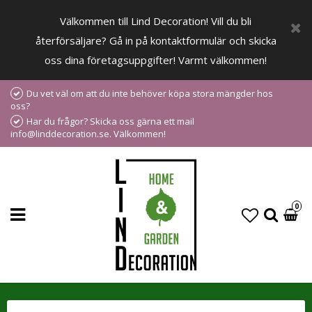
Välkommen till Lind Decoration! Vill du bli
återförsäljare? Gå in på kontaktformulär och skicka
oss dina företagsuppgifter! Varmt välkommen!
Du vet väl om att du inte behöver köpa stora mängder hos
oss?
Har du frågor? Skicka oss gärna ett mail
info@linddecoration.se. Välkommen!
0