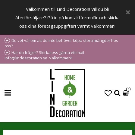
Välkommen till Lind Decoration! Vill du bli
återförsäljare? Gå in på kontaktformulär och skicka
oss dina företagsuppgifter! Varmt välkommen!
Du vet väl om att du inte behöver köpa stora mängder hos
oss?
Har du frågor? Skicka oss gärna ett mail
info@linddecoration.se. Välkommen!
0