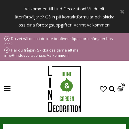
Välkommen till Lind Decoration! Vill du bli
återförsäljare? Gå in på kontaktformulär och skicka
oss dina företagsuppgifter! Varmt välkommen!
Du vet väl om att du inte behöver köpa stora mängder hos
oss?
Har du frågor? Skicka oss gärna ett mail
info@linddecoration.se. Välkommen!
0