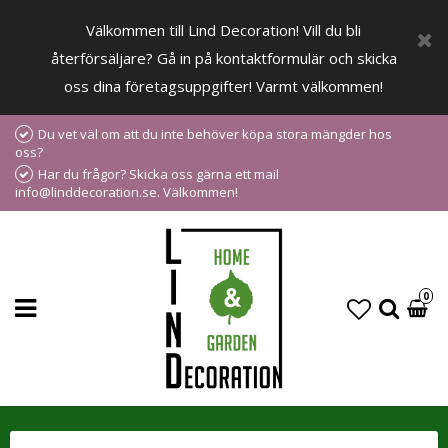
Välkommen till Lind Decoration! Vill du bli
återförsäljare? Gå in på kontaktformulär och skicka
oss dina företagsuppgifter! Varmt välkommen!
Du vet väl om att du inte behöver köpa stora mängder hos
oss?
Har du frågor? Skicka oss gärna ett mail
info@linddecoration.se. Välkommen!
0