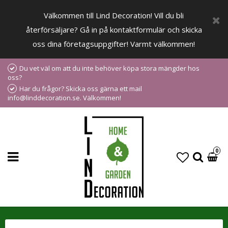
Välkommen till Lind Decoration! Vill du bli
återförsäljare? Gå in på kontaktformulär och skicka
oss dina företagsuppgifter! Varmt välkommen!
Du vet väl om att du inte behöver köpa stora mängder hos
oss?
Har du frågor? Skicka oss gärna ett mail
info@linddecoration.se. Välkommen!
0