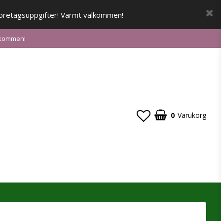
a företagsuppgifter! Varmt välkommen!
älkommen!
0
Varukorg
Din varukorg är tom