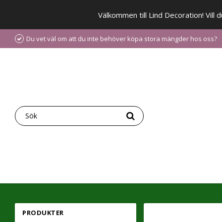
Välkommen till Lind Decoration! Vill
Du vet väl om att du inte behöver köpa stora mängder hos oss?
PRODUKTER