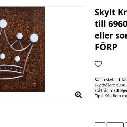
Skylt K
till 696
eller s
FÖRP
Lägg till i
Så fin skylt att fä
skylthållare 6960
ståltråd medfölje
Tips! Köp flera mo