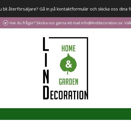
 du bli återförsäljare? Gå in på kontaktformulär och skicka oss din
Har du frågor? Skicka oss gärna ett mail info@linddecoration.se. V