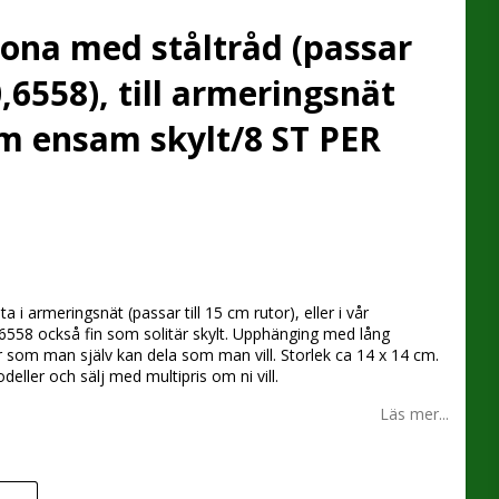
rona med ståltråd (passar
0,6558), till armeringsnät
om ensam skylt/8 ST PER
 favoritlistan
sta i armeringsnät (passar till 15 cm rutor), eller i vår
,6558 också fin som solitär skylt. Upphänging med lång
r som man själv kan dela som man vill. Storlek ca 14 x 14 cm.
deller och sälj med multipris om ni vill.
Läs mer...