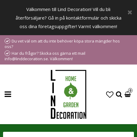
Välkommen till Lind Decoration! Vill du bli
återförsäljare? Gå in på kontaktformulär och skicka
oss dina företagsuppgifter! Varmt välkommen!
Du vet väl om att du inte behöver köpa stora mängder hos
oss?
Har du frågor? Skicka oss gärna ett mail
info@linddecoration.se. Välkommen!
0