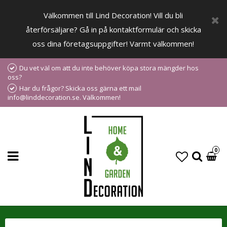
Välkommen till Lind Decoration! Vill du bli
återförsäljare? Gå in på kontaktformulär och skicka
oss dina företagsuppgifter! Varmt välkommen!
Du vet väl om att du inte behöver köpa stora mängder hos
oss?
Har du frågor? Skicka oss gärna ett mail
info@linddecoration.se. Välkommen!
0