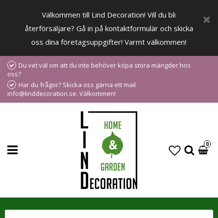
Välkommen till Lind Decoration! Vill du bli
återförsäljare? Gå in på kontaktformulär och skicka
oss dina företagsuppgifter! Varmt välkommen!
Du vet väl om att du inte behöver köpa stora mängder hos
oss?
Har du frågor? Skicka oss gärna ett mail
info@linddecoration.se. Välkommen!
0