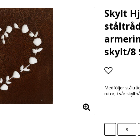
Skylt 
ståltråd
armerin
skylt/8
Lägg till i
Medföljer ståltrå
rutor, i vår skylt
-