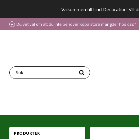
Välkommen till Lind Decoration! Vill
Du vet väl om att du inte behöver köpa stora mängder hos oss?
PRODUKTER