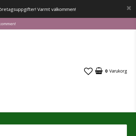
a företagsuppgifter! Varmt välkommen!
älkommen!
0
Varukorg