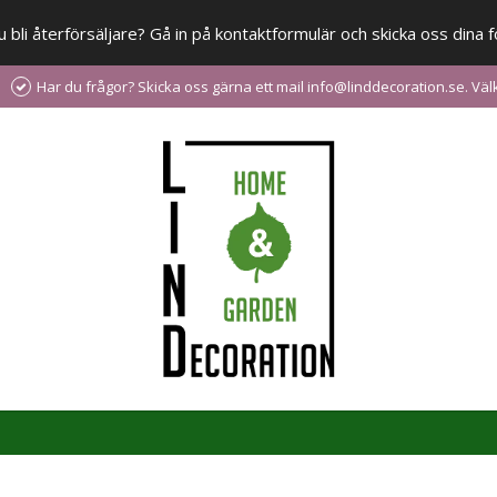
 du bli återförsäljare? Gå in på kontaktformulär och skicka oss din
Har du frågor? Skicka oss gärna ett mail info@linddecoration.se. V