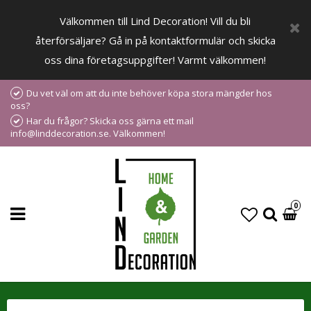
Välkommen till Lind Decoration! Vill du bli
återförsäljare? Gå in på kontaktformulär och skicka
oss dina företagsuppgifter! Varmt välkommen!
Du vet väl om att du inte behöver köpa stora mängder hos
oss?
Har du frågor? Skicka oss gärna ett mail
info@linddecoration.se. Välkommen!
0