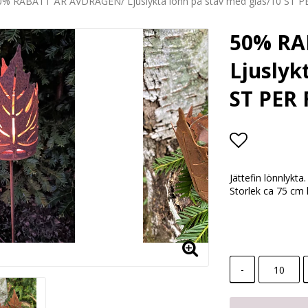
0% RABATT ÄR AVDRAGEN/ Ljuslykta lönn på stav med glas/10 ST 
50% RA
Ljuslyk
ST PER
Lägg till i
Jättefin lönnlykt
Storlek ca 75 cm 
-