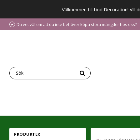
Välkommen till Lind Decoration! Vill
Du vet väl om att du inte behöver köpa stora mängder hos oss?
PRODUKTER