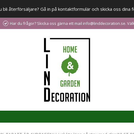
 du bli återförsäljare? Gå in på kontaktformulär och skicka oss din
Har du frågor? Skicka oss gärna ett mail info@linddecoration.se. V