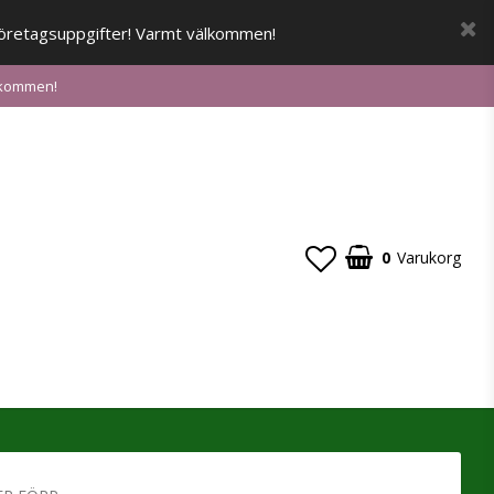
a företagsuppgifter! Varmt välkommen!
älkommen!
0
Varukorg